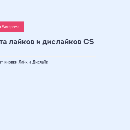
 Wordpress
та лайков и дислайков CS
ит кнопки Лайк и Дислайк