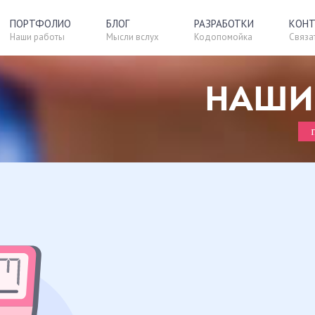
ПОРТФОЛИО
БЛОГ
РАЗРАБОТКИ
КОН
Наши работы
Мысли вслух
Кодопомойка
Связат
Шаблон
Blogissimo
НАШИ
CS Likes Counter