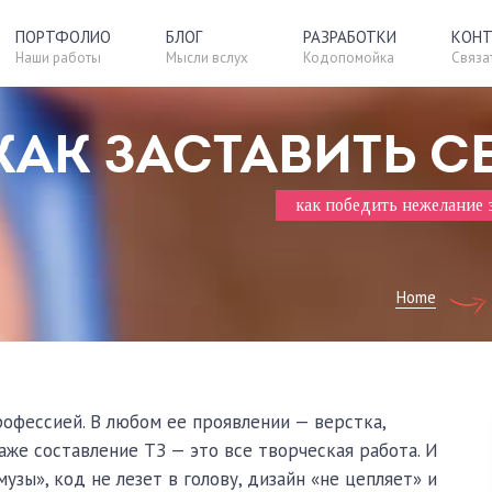
ПОРТФОЛИО
БЛОГ
РАЗРАБОТКИ
КОН
Наши работы
Мысли вслух
Кодопомойка
Связат
Шаблон
Blogissimo
КАК ЗАСТАВИТЬ С
CS Likes Counter
как победить нежелание з
Home
рофессией. В любом ее проявлении — верстка,
даже составление ТЗ — это все творческая работа. И
узы», код не лезет в голову, дизайн «не цепляет» и