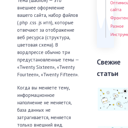
Тема (шаблон) — это
Оптимиз
внешнее оформление
сайта
вашего сайта, набор файлов
Фронтен
(.php .css .js итп), которые
Разное
отвечают за отображение
Инструм
веб ресурса (структура,
цветовая схема). В
вордпрессе обычно три
предустановленные темы —
Свежие
«Twenty Sixteen», «Twenty
статьи
Fourteen», «Twenty Fifteen».
Когда вы меняете тему,
информационное
наполнение не меняется,
база данных не
затрагивается, меняется
только внешний вид.